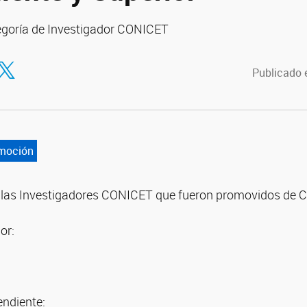
goría de Investigador CONICET
tir en Facebook
ompartir en Twitter
Publicado e
moción
 a las Investigadores CONICET que fueron promovidos de C
or:
endiente: