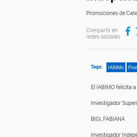
Promociones de Cate
Compar
C
Compartir en
redes sociales
Tags:
IABiMo
Pro
El IABIMO felicita
Investigador Superi
BIGI, FABIANA
Investigador Indep