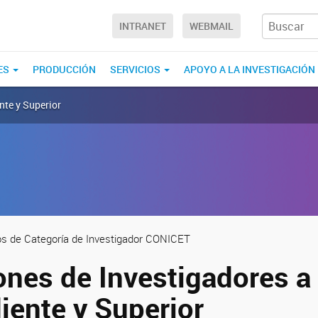
INTRANET
WEBMAIL
ES
PRODUCCIÓN
SERVICIOS
APOYO A LA INVESTIGACIÓN
nte y Superior
os de Categoría de Investigador CONICET
nes de Investigadores a
iente y Superior