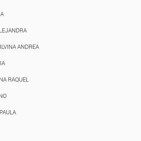
IA
ALEJANDRA
ILVINA ANDREA
IA
INA RAQUEL
ANO
 PAULA