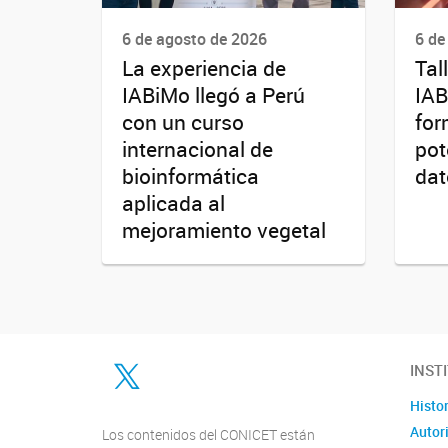
6 de agosto de 2026
6 de
La experiencia de
Tal
IABiMo llegó a Perú
IAB
con un curso
for
internacional de
pot
bioinformática
dat
aplicada al
mejoramiento vegetal
Twitter
INST
Histor
Autor
Los contenidos del CONICET están