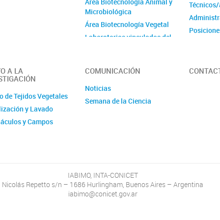
Área Biotecnología Animal y
Técnicos/
Microbiológica
Administr
Área Biotecnología Vegetal
Posicione
Laboratorios vinculados del
Instituto de Microbiología y
Zoología Agrícola (IMyZA)
Laboratorios vinculados del
O A LA
COMUNICACIÓN
CONTAC
STIGACIÓN
Instituto de Genética Ewald
Noticias
A. Favret (IGEAF)
o de Tejidos Vegetales
Semana de la Ciencia
lización y Lavado
náculos y Campos
IABIMO, INTA-CONICET
Nicolás Repetto s/n – 1686 Hurlingham, Buenos Aires – Argentina
iabimo@conicet.gov.ar