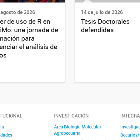
 agosto de 2026
14 de julio de 2026
ler de uso de R en
Tesis Doctorales
iMo: una jornada de
defendidas
mación para
enciar el análisis de
os
ITUCIONAL
INVESTIGACIÓN
INTEGR
ia
Área Biología Molecular
Investiga
Agropecuaria
idades
Becarios/