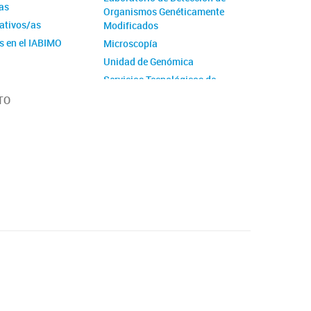
as
Organismos Genéticamente
ativos/as
Modificados
s en el IABIMO
Microscopía
Unidad de Genómica
Servicios Tecnológicos de
Alto Nivel
TO