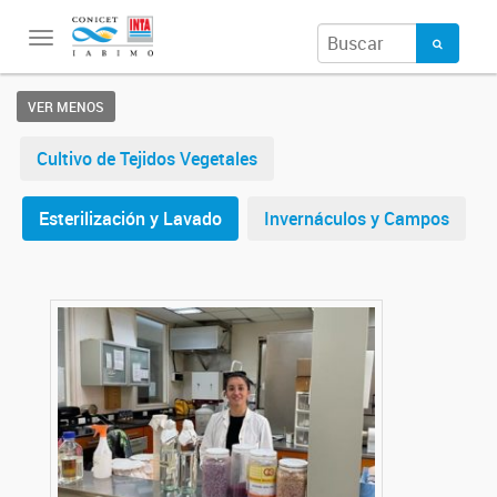
Toggle
navigation
VER MENOS
Cultivo de Tejidos Vegetales
Esterilización y Lavado
Invernáculos y Campos