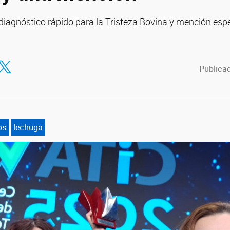
 diagnóstico rápido para la Tristeza Bovina y mención espe
tir en Facebook
ompartir en Twitter
Publicad
os
lechuga