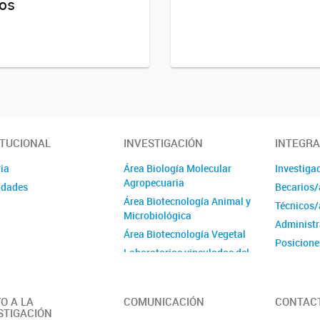
os
ITUCIONAL
INVESTIGACIÓN
INTEGR
ia
Área Biología Molecular
Investiga
Agropecuaria
idades
Becarios/
Área Biotecnología Animal y
Técnicos/
Microbiológica
Administr
Área Biotecnología Vegetal
Posicione
Laboratorios vinculados del
Instituto de Microbiología y
Zoología Agrícola (IMyZA)
Laboratorios vinculados del
O A LA
COMUNICACIÓN
CONTAC
STIGACIÓN
Instituto de Genética Ewald