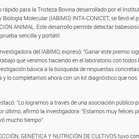
o rápido para la Tristeza Bovina desarrollado por el Institu
y Biología Molecular (IABIMO) INTA-CONICET, se llevó el p
IÓN ANIMAL. Este desarrollo permite detectar babesiosi
rueba sencilla y portátil.
investigadora del IABIMO, expresó: “Ganar este premio sig
rabajo que venimos haciendo en el laboratorio con todos l
nvestigación básica a la búsqueda de respuestas concretas
na y lo completamos ahora con un kit diagnóstico que nos
stacó: “Lo logramos a través de una asociación público-p
r último, afirmó la investigadora: “Estamos muy felices p
evó mucho tiempo”.
TECCIÓN, GENÉTICA Y NUTRICIÓN DE CULTIVOS tuvo com