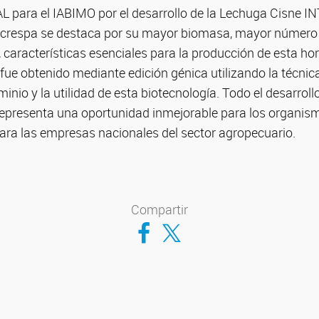
ara el IABIMO por el desarrollo de la Lechuga Cisne I
a crespa se destaca por su mayor biomasa, mayor número 
, características esenciales para la producción de esta hor
 fue obtenido mediante edición génica utilizando la técni
nio y la utilidad de esta biotecnología. Todo el desarrol
 representa una oportunidad inmejorable para los organism
para las empresas nacionales del sector agropecuario.
Compartir
Compartir en Facebook
Compartir en Twitter