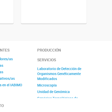
ANTES
PRODUCCIÓN
dores/as
SERVICIOS
as
Laboratorio de Detección de
as
Organismos Genéticamente
ativos/as
Modificados
s en el IABIMO
Microscopía
Unidad de Genómica
Servicios Tecnológicos de
Alto Nivel
TO